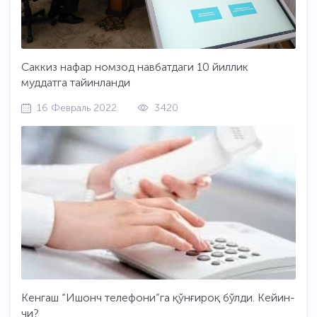
қилинган ҳурматсизликдир. Бу қонун бўйича
жавобгарликни келтириб чиқаришни эслатган ҳолда
даъвогарга юқори суд инстанциясига шикоят қилиш
тавсия этилади. Судьялар олий кенгаши матбуот
хизмати
Саккиз нафар номзод навбатдаги 10 йиллик
муддатга тайинланди
16 Февраль 2022
3420
Кенгаш “Ишонч телефони”га қўнғироқ бўлди. Кейин-
чи?