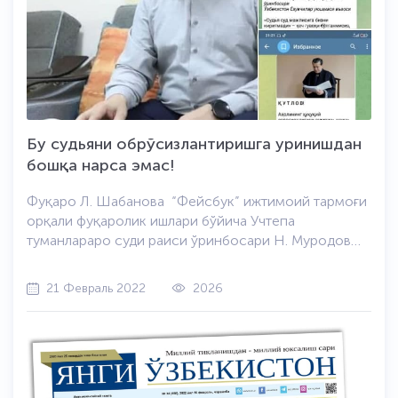
Бу судьяни обрўсизлантиришга уринишдан
бошқа нарса эмас!
Фуқаро Л. Шабанова “Фейсбук” ижтимоий тармоғи
орқали фуқаролик ишлари бўйича Учтепа
туманлараро суди раиси ўринбосари Н. Муродов
хатти-ҳаракатларига эътироз билдириб, изтеҳзо
оҳангида ёзадики, судья қарор чиқариш ўрнига мени
21 Февраль 2022
2026
ишга жойлаштиришга ҳаракат қилиб, ўзича
ҳокимликка қўнғироқ киладими-ей, у ким ўзи:
судьями ёки кадрлар нозири? Аниқланишича, Л.
Шабанова Учтепа туман халқ таълими бўлими
тасарруфидаги 62-сонли умумтаълим мактабининг
маънавий-маърифий ишлари бўйича директор