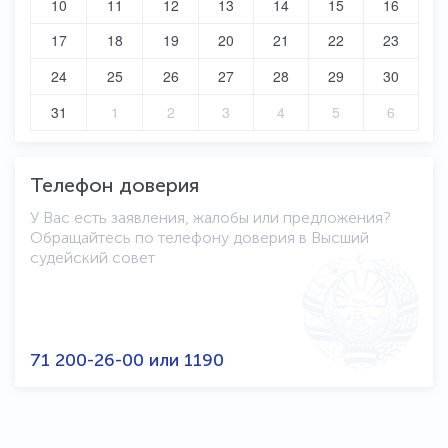
10
11
12
13
14
15
16
17
18
19
20
21
22
23
24
25
26
27
28
29
30
31
1
2
3
4
5
6
Телефон доверия
У Вас есть заявления, жалобы или предложения?
Обращайтесь по телефону доверия в Высший
судейский совет
71 200-26-00
или
1190