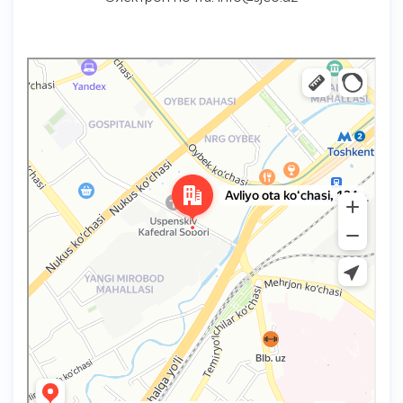
Ташкент
Улица Авлиё-Ота, 124 — Яндекс Карты