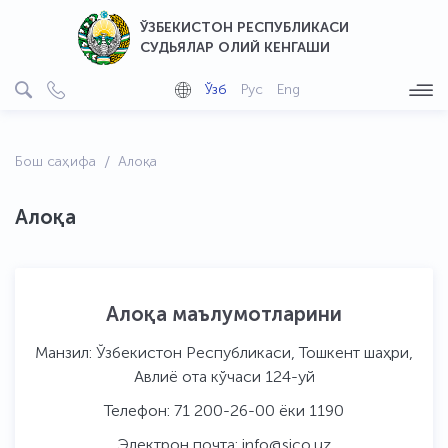
ЎЗБЕКИСТОН РЕСПУБЛИКАСИ
СУДЬЯЛАР ОЛИЙ КЕНГАШИ
Ўзб
Рус
Eng
Бош саҳифа
Алоқа
Алоқа
Алоқа маълумотларини
Манзил:
Ўзбекистон Республикаси, Тошкент шаҳри,
Авлиё ота кўчаси 124-уй
Телефон:
71 200-26-00 ёки 1190
Электрон почта:
info@sjco.uz