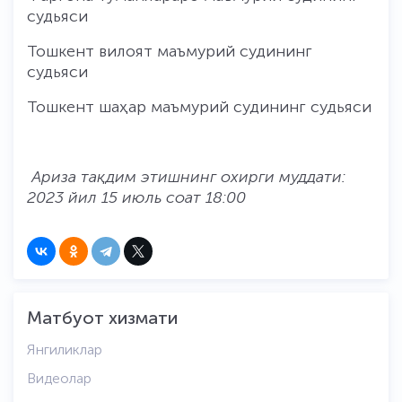
судьяси
Тошкент вилоят маъмурий судининг
судьяси
Тошкент шаҳар маъмурий судининг судьяси
Ариза тақдим этишнинг охирги муддати:
2023 йил 15
июль соат 18:00
Матбуот хизмати
Янгиликлар
Видеолар