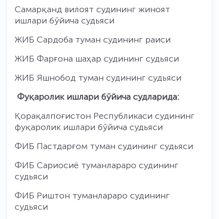
Самарқанд вилоят судининг жиноят
ишлари бўйича судьяси
ЖИБ Сардоба туман судининг раиси
ЖИБ Фарғона шаҳар судининг судьяси
ЖИБ Яшнобод туман судининг судьяси
Фуқаролик ишлари бўйича судларида:
Қорақалпоғистон Республикаси судининг
фуқаролик ишлари бўйича судьяси
ФИБ Пастдарғом туман судининг судьяси
ФИБ Сариосиё туманлараро судининг
судьяси
ФИБ Риштон туманлараро судининг
судьяси