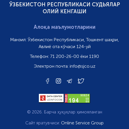
ЎЗБЕКИСТОН РЕСПУБЛИКАСИ СУДЬЯЛАР
ОЛИЙ КЕНГАШИ
Алоқа маълумотларини
Манзил:
Ўзбекистон Республикаси, Тошкент шаҳри,
Авлиё ота кўчаси 124-уй
Телефон:
71 200-26-00 ёки 1190
Электрон почта:
info@sjco.uz
© 2026. Барча ҳуқуқлар ҳимояланган
Сайт яратувчиси:
Online Service Group