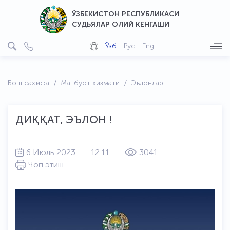
ЎЗБЕКИСТОН РЕСПУБЛИКАСИ
СУДЬЯЛАР ОЛИЙ КЕНГАШИ
Ўзб
Рус
Eng
Бош саҳифа
Матбуот хизмати
Эълонлар
ДИҚҚАТ, ЭЪЛОН !
6 Июль 2023
12:11
3041
Чоп этиш