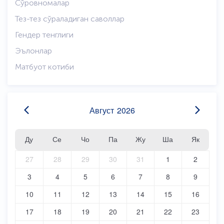
Сўровномалар
Тез-тез сўраладиган саволлар
Гендер тенглиги
Эълонлар
Матбуот котиби
Август
2026
Ду
Се
Чо
Па
Жу
Ша
Як
27
28
29
30
31
1
2
3
4
5
6
7
8
9
10
11
12
13
14
15
16
17
18
19
20
21
22
23