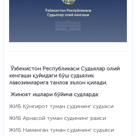
Ўзбекистон Республикаси Судьялар олий
кенгаши қуйидаги бўш судьялик
лавозимларига танлов эълон қилади.
Жиноят ишлари бўйича судларда:
ЖИБ Қўнғирот туман судининг судьяси
ЖИБ Арнасой туман судининг раиси
ЖИБ Наманган туман судининг судьяси