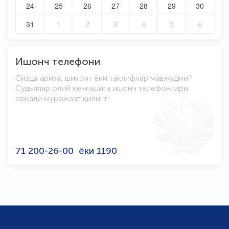
24
25
26
27
28
29
30
31
1
2
3
4
5
6
Ишонч телефони
Сизда ариза, шикоят ёки таклифлар мавжудми?
Судьялар олий кенгашига ишонч телефонлари
орқали мурожаат қилинг!
71 200-26-00
ёки
1190