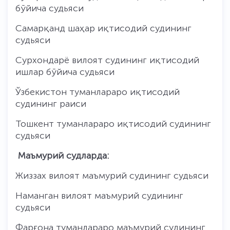
бўйича судьяси
Самарқанд шаҳар иқтисодий судининг
судьяси
Сурхондарё вилоят судининг иқтисодий
ишлар бўйича судьяси
Ўзбекистон туманлараро иқтисодий
судининг раиси
Тошкент туманлараро иқтисодий судининг
судьяси
Маъмурий судларда:
Жиззах вилоят маъмурий судининг судьяси
Наманган вилоят маъмурий судининг
судьяси
Фарғона туманлараро маъмурий судининг