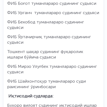
ФИБ Боғот туманлараро судининг судьяси
ФИБ Урганч туманлараро судининг судьяси
ФИБ Бекобод туманлараро судининг
судьяси
ФИБ Ўртачирчиқ туманлараро судининг
судьяси
Тошкент шаҳар судининг фуқаролик
ишлари бўйича судьяси
ФИБ Мирзо Улуғбек туманлараро судининг
судьяси
ФИБ Шайхонтоҳур туманлараро суди
раисининг ўринбосари
Иқтисодий судларда:
Бухоро вилоят судининг иқтисодий ишлар