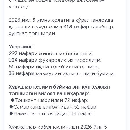
қиладиган бошқа ҳолатлар аниқланган
шахслар.
2026 йил 3 июнь ҳолатига кўра, танловда
қатнашиш учун жами
418 нафар
талабгор
ҳужжат топширди.
Уларнинг:
227 нафари
жиноят ихтисослиги;
104
нафари
фуқаролик ихтисослиги;
51 нафари
иқтисодий ихтисослиги;
36 нафари
маъмурий ихтисослиги бўйича.
Ҳудудлар кесими бўйича энг кўп ҳужжат
топширган вилоят ва шаҳарлар:
⏺️Тошкент шаҳридан 72 нафар;
⏺️Самарқанд вилоятидан 51 нафар;
⏺️Наманган вилоятидан 44 нафар.
Ҳужжатлар қабул қилиниши 2026 йил 5