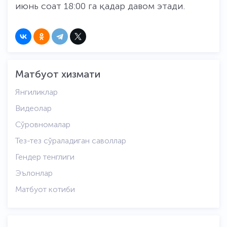
июнь соат 18:00 га қадар давом этади.
Матбуот хизмати
Янгиликлар
Видеолар
Сўровномалар
Тез-тез сўраладиган саволлар
Гендер тенглиги
Эълонлар
Матбуот котиби