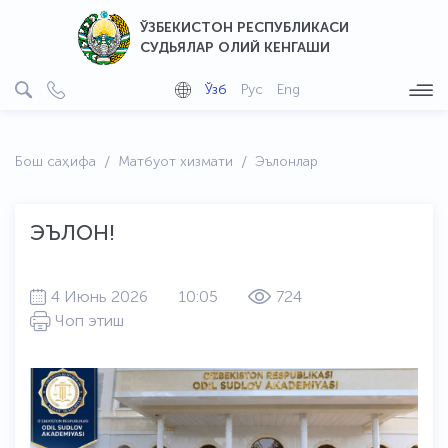
ЎЗБЕКИСТОН РЕСПУБЛИКАСИ
СУДЬЯЛАР ОЛИЙ КЕНГАШИ
Ўзб
Рус
Eng
Бош саҳифа
Матбуот хизмати
Эълонлар
ЭЪЛОН!
4 Июнь 2026
10:05
724
Чоп этиш