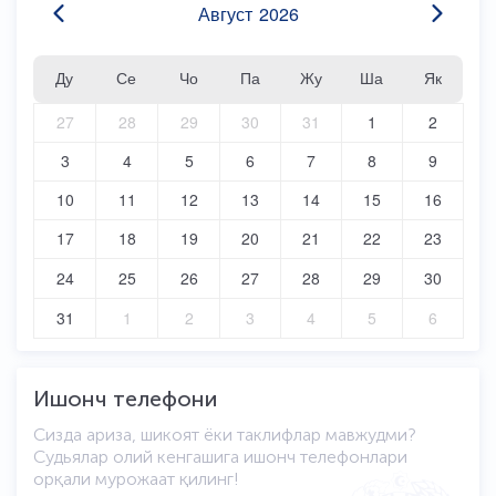
Август
2026
Ду
Се
Чо
Па
Жу
Ша
Як
27
28
29
30
31
1
2
3
4
5
6
7
8
9
10
11
12
13
14
15
16
17
18
19
20
21
22
23
24
25
26
27
28
29
30
31
1
2
3
4
5
6
Ишонч телефони
Сизда ариза, шикоят ёки таклифлар мавжудми?
Судьялар олий кенгашига ишонч телефонлари
орқали мурожаат қилинг!