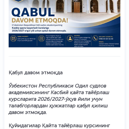
Қабул давом этмоқда
Ўзбекистон Республикаси Одил судлов
академиясининг Касбий қайта тайёрлаш
курсларига 2026/2027-ўқув йили учун
талабгорлардан ҳужжатлар қабул қилиш
давом этмоқда.
Қуйидагилар Қайта тайёрлаш курсининг