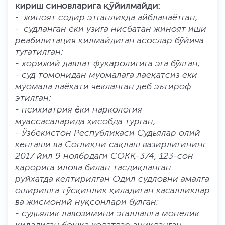
кириш синовларига қўйилмайди:
-
жиноят содир этганликда айбланаётган;
-
судланган ёки ўзига нисбатан жиноят иши
реабилитация қилмайдиган асослар бўйича
тугатилган;
- хорижий давлат фуқаролигига эга бўлган;
- суд томонидан муомалага лаёқатсиз ёки
муомала лаёқати чекланган деб эътироф
этилган;
- психиатрия ёки наркология
муассасаларида ҳисобда турган;
- Ўзбекистон Республикаси Судьялар олий
кенгаши ва Соғлиқни сақлаш вазирлигининг
2017 йил 9 ноябрдаги СОКҚ-374, 123-сон
қарорига илова билан тасдиқланган
рўйхатда келтирилган Одил судловни амалга
оширишга тўсқинлик қиладиган касалликлар
ва жисмоний нуқсонлари бўлган;
- судьялик лавозимини эгаллашга монелик