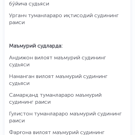
бўйича судьяси
Урганч туманлараро иқтисодий судининг
раиси
Маъмурий судларда:
Андижон вилоят маъмурий судининг
судьяси
Наманган вилоят маъмурий судининг
судьяси
Самарқанд туманлараро маъмурий
судининг раиси
Гулистон туманлараро маъмурий судининг
раиси
Фарғона вилоят маъмурий судининг