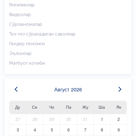
Янгиликлар
Видеолар
Сўровномалар
Тез-тез сўраладиган саволлар
Гендер тенглиги
Эълонлар
Матбуот котиби
Август
2026
Ду
Се
Чо
Па
Жу
Ша
Як
27
28
29
30
31
1
2
3
4
5
6
7
8
9