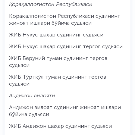
Қорақалпоғистон Республикаси
Қорақалпоғистон Республикаси судининг
жиноят ишлари бўйича судьяси
ЖИБ Нукус шаҳар судининг судьяси
ЖИБ Нукус шаҳар судининг тергов судьяси
ЖИБ Беруний туман судининг тергов
судьяси
ЖИБ Тўрткўл туман судининг тергов
судьяси
Андижон вилояти
Андижон вилоят судининг жиноят ишлари
бўйича судьяси
ЖИБ Андижон шаҳар судининг судьяси