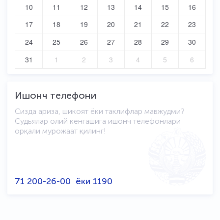
10
11
12
13
14
15
16
17
18
19
20
21
22
23
24
25
26
27
28
29
30
31
1
2
3
4
5
6
Ишонч телефони
Сизда ариза, шикоят ёки таклифлар мавжудми?
Судьялар олий кенгашига ишонч телефонлари
орқали мурожаат қилинг!
71 200-26-00
ёки
1190