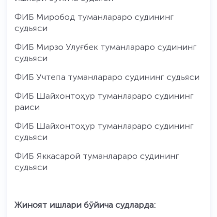
ФИБ Миробод туманлараро судининг
судьяси
ФИБ Мирзо Улуғбек туманлараро судининг
судьяси
ФИБ Учтепа туманлараро судининг судьяси
ФИБ Шайхонтоҳур туманлараро судининг
раиси
ФИБ Шайхонтоҳур туманлараро судининг
судьяси
ФИБ Яккасарой туманлараро судининг
судьяси
Жиноят ишлари бўйича судларда: