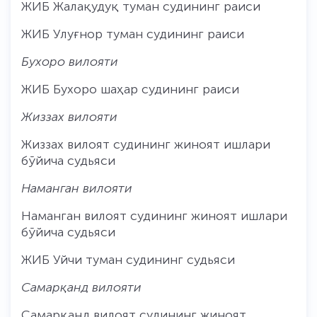
ЖИБ Жалақудуқ туман судининг раиси
ЖИБ Улуғнор туман судининг раиси
Бухоро вилояти
ЖИБ Бухоро шаҳар судининг раиси
Жиззах вилояти
Жиззах вилоят судининг жиноят ишлари
бўйича судьяси
Наманган вилояти
Наманган вилоят судининг жиноят ишлари
бўйича судьяси
ЖИБ Уйчи туман судининг судьяси
Самарқанд вилояти
Самарқанд вилоят судининг жиноят