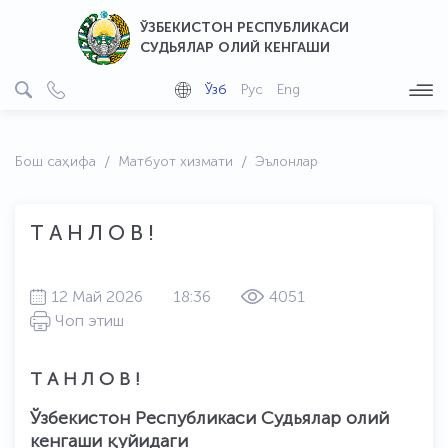
ЎЗБЕКИСТОН РЕСПУБЛИКАСИ
СУДЬЯЛАР ОЛИЙ КЕНГАШИ
Ўзб
Рус
Eng
Бош саҳифа
Матбуот хизмати
Эълонлар
Т А Н Л О В !
12 Май 2026
18:36
4051
Чоп этиш
Т А Н Л О В !
Ўзбекистон Республикаси Судьялар олий
кенгаши қуйидаги