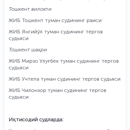
Тошкент вилояти
ЖИБ Тошкент туман судининг раиси
ЖИБ Янгийўл туман судининг тергов
судьяси
Тошкент шаҳри
ЖИБ Мирзо Улуғбек туман судининг тергов
судьяси
ЖИБ Учтепа туман судининг тергов судьяси
ЖИБ Чилонзор туман судининг тергов
судьяси
Иқтисодий судларда: