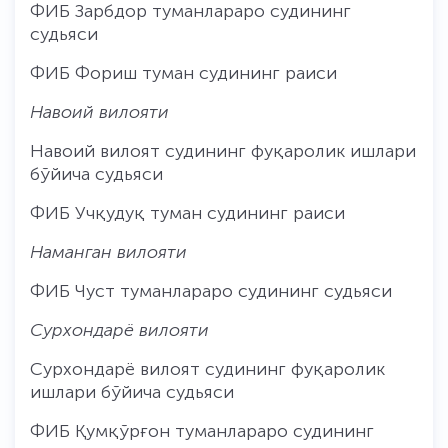
ФИБ Зарбдор туманлараро судининг
судьяси
ФИБ Фориш туман судининг раиси
Навоий вилояти
Навоий вилоят судининг фуқаролик ишлари
бўйича судьяси
ФИБ Учқудуқ туман судининг раиси
Наманган вилояти
ФИБ Чуст туманлараро судининг судьяси
Сурхондарё вилояти
Сурхондарё вилоят судининг фуқаролик
ишлари бўйича судьяси
ФИБ Қумқўрғон туманлараро судининг