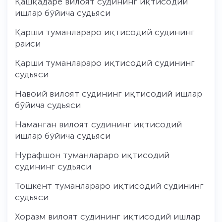
Қашқадарё вилоят судининг иқтисодий
ишлар бўйича судьяси
Қарши туманлараро иқтисодий судининг
раиси
Қарши туманлараро иқтисодий судининг
судьяси
Навоий вилоят судининг иқтисодий ишлар
бўйича судьяси
Наманган вилоят судининг иқтисодий
ишлар бўйича судьяси
Нурафшон туманлараро иқтисодий
судининг судьяси
Тошкент туманлараро иқтисодий судининг
судьяси
Хоразм вилоят судининг иқтисодий ишлар