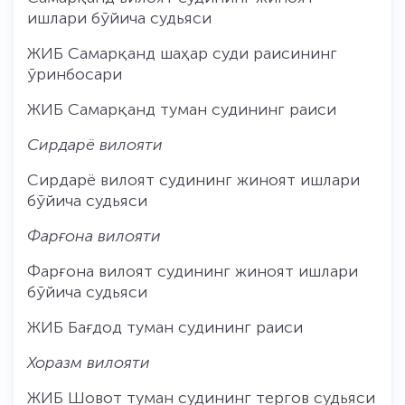
ишлари бўйича судьяси
ЖИБ Самарқанд шаҳар суди раисининг
ўринбосари
ЖИБ Самарқанд туман судининг раиси
Сирдарё вилояти
Сирдарё вилоят судининг жиноят ишлари
бўйича судьяси
Фарғона вилояти
Фарғона вилоят судининг жиноят ишлари
бўйича судьяси
ЖИБ Бағдод туман судининг раиси
Хоразм вилояти
ЖИБ Шовот туман судининг тергов судьяси