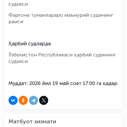
судьяси
Фарғона туманлараро маъмурий судининг
раиси
Ҳарбий судларда:
Ўзбекистон Республикаси ҳарбий судининг
судьяси
Муддат: 2026 йил 19 май соат 17:00 га қадар.
Матбуот хизмати