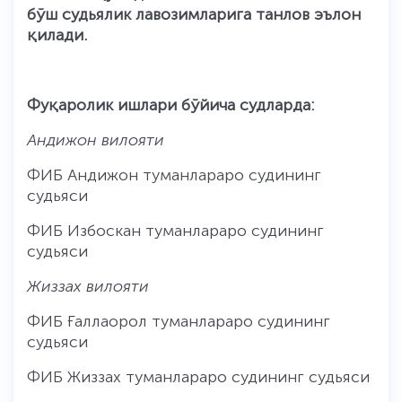
бўш судьялик лавозимларига танлов эълон
қилади.
Фуқаролик ишлари бўйича судларда:
Андижон вилояти
ФИБ Андижон туманлараро судининг
судьяси
ФИБ Избоскан туманлараро судининг
судьяси
Жиззах вилояти
ФИБ Ғаллаорол туманлараро судининг
судьяси
ФИБ Жиззах туманлараро судининг судьяси