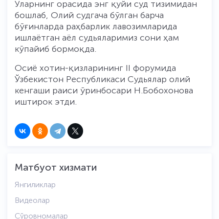
Уларнинг орасида энг қуйи суд тизимидан
бошлаб, Олий судгача бўлган барча
бўғинларда раҳбарлик лавозимларида
ишлаётган аёл судьяларимиз сони ҳам
кўпайиб бормоқда.
Осиё хотин-қизларининг II форумида
Ўзбекистон Республикаси Судьялар олий
кенгаши раиси ўринбосари Н.Бобохонова
иштирок этди.
Матбуот хизмати
Янгиликлар
Видеолар
Сўровномалар