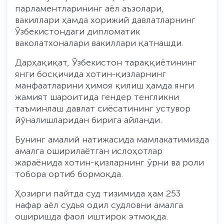
парламентларининг аёл аъзолари,
вакиллари ҳамда хорижий давлатларнинг
Ўзбекистондаги дипломатик
ваколатхоналари вакиллари қатнашди.
Дарҳақиқат, Ўзбекистон тараққиётининг
янги босқичида хотин-қизларнинг
манфаатларини ҳимоя қилиш ҳамда янги
жамият шароитида гендер тенгликни
таъминлаш давлат сиёсатининг устувор
йўналишларидан бирига айланди.
Бунинг амалий натижасида мамлакатимизда
амалга оширилаётган ислоҳотлар
жараёнида хотин-қизларнинг ўрни ва роли
тобора ортиб бормоқда.
Ҳозирги пайтда суд тизимида ҳам 253
нафар аёл судья одил судловни амалга
оширишда фаол иштирок этмоқда.