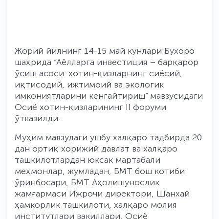
Жорий йилнинг 14-15 май кунлари Бухоро
шаҳрида “Аёлларга инвестиция – барқарор
ўсиш асоси: хотин-қизларнинг сиёсий,
иқтисодий, ижтимоий ва экологик
имкониятларини кенгайтириш” мавзусидаги
Осиё хотин-қизларининг II форуми
ўтказилди.
Муҳим мавзудаги ушбу халқаро тадбирда 20
дан ортиқ хорижий давлат ва халқаро
ташкилотлардан юксак мартабали
меҳмонлар, жумладан, БМТ бош котиби
ўринбосари, БМТ Аҳолишунослик
жамғармаси Ижрочи директори, Шанхай
ҳамкорлик ташкилоти, халқаро молия
институтлари вакиллари, Осиё