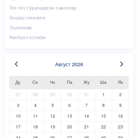
Тез-тез сўраладиган саволлар
Гендер тенглиги
Эълонлар
Матбуот котиби
Август
2026
Ду
Се
Чо
Па
Жу
Ша
Як
27
28
29
30
31
1
2
3
4
5
6
7
8
9
10
11
12
13
14
15
16
17
18
19
20
21
22
23
24
25
26
27
28
29
30