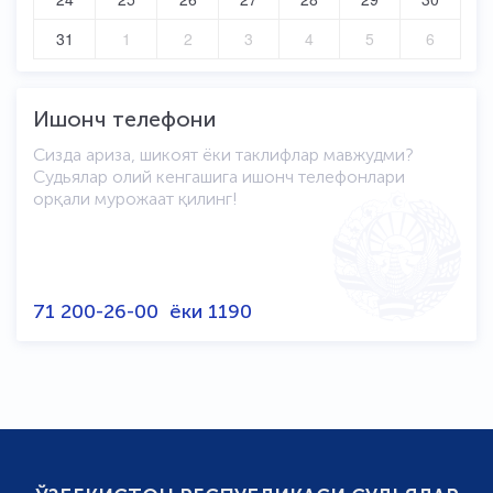
31
1
2
3
4
5
6
Ишонч телефони
Сизда ариза, шикоят ёки таклифлар мавжудми?
Судьялар олий кенгашига ишонч телефонлари
орқали мурожаат қилинг!
71 200-26-00
ёки
1190