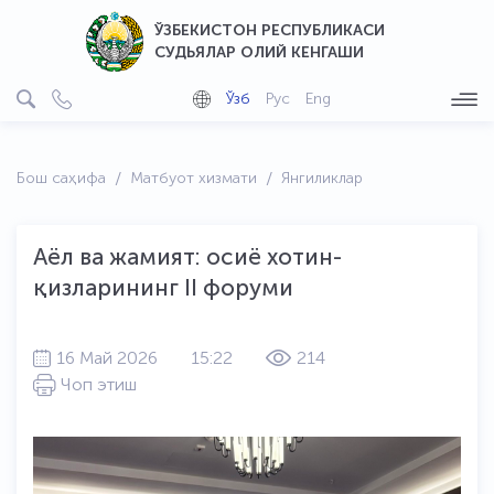
ЎЗБЕКИСТОН РЕСПУБЛИКАСИ
СУДЬЯЛАР ОЛИЙ КЕНГАШИ
Ўзб
Рус
Eng
Бош саҳифа
Матбуот хизмати
Янгиликлар
Аёл ва жамият: осиё хотин-
қизларининг II форуми
16 Май 2026
15:22
214
Чоп этиш