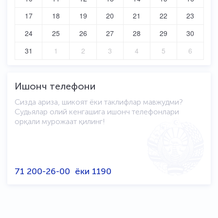
17
18
19
20
21
22
23
24
25
26
27
28
29
30
31
1
2
3
4
5
6
Ишонч телефони
Сизда ариза, шикоят ёки таклифлар мавжудми?
Судьялар олий кенгашига ишонч телефонлари
орқали мурожаат қилинг!
71 200-26-00
ёки
1190