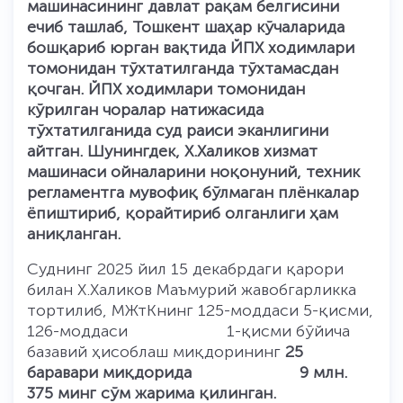
машинасининг давлат рақам белгисини
ечиб ташлаб, Тошкент шаҳар кўчаларида
бошқариб юрган вақтида ЙПХ ходимлари
томонидан тўхтатилганда тўхтамасдан
қочган. ЙПХ ходимлари томонидан
кўрилган чоралар натижасида
тўхтатилганида суд раиси эканлигини
айтган. Шунингдек, Х.Халиков хизмат
машинаси ойналарини ноқонуний, техник
регламентга мувофиқ бўлмаган плёнкалар
ёпиштириб, қорайтириб олганлиги ҳам
аниқланган.
Суднинг 2025 йил 15 декабрдаги қарори
билан Х.Халиков Маъмурий жавобгарликка
тортилиб, МЖтКнинг 125-моддаси 5-қисми,
126-моддаси 1-қисми бўйича
базавий ҳисоблаш миқдорининг
25
баравари миқдорида 9 млн.
375 минг сўм жарима қилинган.