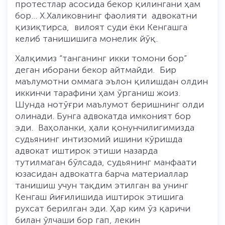
протестлар асосида бекор қилингани ҳам
бор... Х.Халиковнинг фаолияти адвокатни
қизиқтирса, вилоят суди ёки Кенгашга
келиб танишишига монелик йўқ.
Халқимиз “танганинг икки томони бор”
деган иборани бекор айтмайди. Бир
маълумотни оммага эълон қилишдан олдин
иккинчи тарафини ҳам ўрганиш жоиз.
Шунда нотўғри маълумот беришнинг олди
олинади. Бунга адвокатда имконият бор
эди. Ваҳоланки, ҳали қонунчилигимизда
судьянинг интизомий ишини кўришда
адвокат иштирок этиши назарда
тутилмаган бўлсада, судьянинг манфаати
юзасидан адвокатга барча материаллар
танишиш учун тақдим этилган ва унинг
Кенгаш йиғилишида иштирок этишига
рухсат берилган эди. Ҳар ким ўз қаричи
билан ўлчаши бор гап, лекин