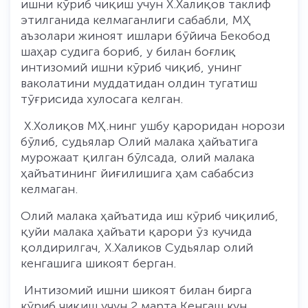
ишни кўриб чиқиш учун Х.Халиқов таклиф
этилганида келмаганлиги сабабли, МҲ
аъзолари жиноят ишлари бўйича Бекобод
шаҳар судига бориб, у билан боғлиқ
интизомий ишни кўриб чиқиб, унинг
ваколатини муддатидан олдин тугатиш
тўғрисида хулосага келган.
Х.Холиқов МҲ.нинг ушбу қароридан норози
бўлиб, судьялар Олий малака ҳайъатига
мурожаат қилган бўлсада, олий малака
ҳайъатининг йиғилишига ҳам сабабсиз
келмаган.
Олий малака ҳайъатида иш кўриб чиқилиб,
қуйи малака ҳайъати қарори ўз кучида
қолдирилгач, Х.Халиков Судьялар олий
кенгашига шикоят берган.
Интизомий ишни шикоят билан бирга
кўриб чиқиш учун 2 марта Кенгаш кун