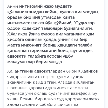
Айни
интизомий жазо муддати
қўлланилганидан кейин, хулоса қилмасдан,
орадан бир йил ўтмасдан қайта
интизомсизликка йўл қўйилиб, “Судьялар
одоби кодекси” талаблари бузилганлиги,
Х.Халиков ўзига хулоса қилмаганлиги ҳам
ҳисобга олинган ҳолда, унинг яна бир
марта имконият бериш ҳақидаги талаби
қаноатлантирилмагани боис, шунингдек
адвокати талабига асосан ушбу
маълумотлар берилмоқда.
Ҳа, айтганча адвокатлардан бири Х.Халиков
чиқарган иккита оқлов ҳукми кучида
эканлигини қайд этган. Агарда айбланган
шахснинг ҳаракатида жиноят аломати
бўлмаса уни оқлаш судьянинг вазифаси. Бу
яхши. Лекин, бир қанча суд қарорлари жазо
адолатсизлиги сабабли шикоят ва