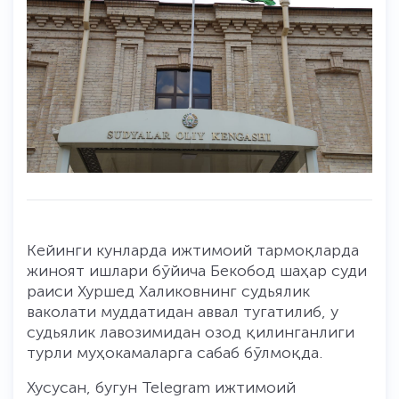
Кейинги кунларда ижтимоий тармоқларда
жиноят ишлари бўйича Бекобод шаҳар суди
раиси Хуршед Халиковнинг судьялик
ваколати муддатидан аввал тугатилиб, у
судьялик лавозимидан озод қилинганлиги
турли муҳокамаларга сабаб бўлмоқда.
Хусусан, бугун Telegram ижтимоий