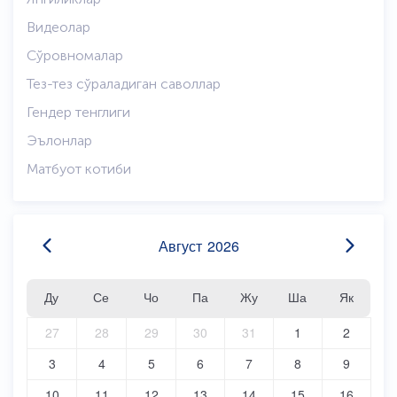
Видеолар
Сўровномалар
Тез-тез сўраладиган саволлар
Гендер тенглиги
Эълонлар
Матбуот котиби
Август
2026
Ду
Се
Чо
Па
Жу
Ша
Як
27
28
29
30
31
1
2
3
4
5
6
7
8
9
10
11
12
13
14
15
16