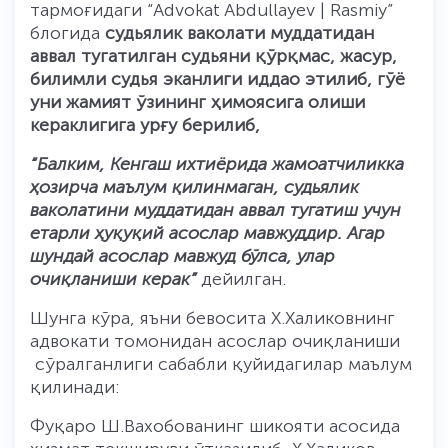
тармоғидаги “Advokat Abdullayev | Rasmiy”
блогида
судьялик ваколати муддатидан
аввал тугатилган судьяни қўрқмас, жасур,
билимли судья эканлиги иддао этилиб, гўё
уни жамият ўзининг ҳимоясига олиши
кераклигига урғу берилиб,
“Балким, Кенгаш ихтиёрида жамоатчиликка
ҳозирча маълум қилинмаган, судьялик
ваколатини муддатидан аввал тугатиш учун
етарли ҳуқуқий асослар мавжуддир. Агар
шундай асослар мавжуд бўлса, улар
очиқланиши керак”
дейилган.
Шунга кўра, яъни бевосита Х.Халиковнинг
адвокати томонидан асослар очиқланиши
сўралганлиги сабабли қуйидагилар маълум
қилинади:
Фуқаро Ш.Вахобованинг шикояти асосида