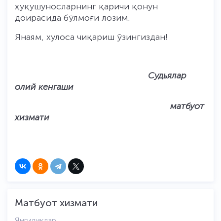
ҳуқушуносларнинг қаричи қонун
доирасида бўлмоғи лозим.
Янаям, хулоса чиқариш ўзингиздан!
Судьялар
олий кенгаши
матбуот
хизмати
Матбуот хизмати
Янгиликлар