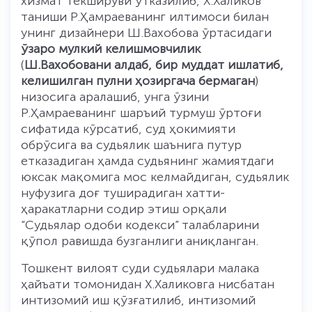
хизмат текшируви ўтказилиб, Х.Халиков
таниши Р.Ҳамраеванинг илтимоси билан
унинг дизайнери Ш.Вахобова ўртасидаги
ўзаро мулкий келишмовчилик
(
Ш.Вахобовани алдаб, бир муддат ишлатиб,
келишилган пулни ҳозиргача бермаган
)
низосига аралашиб, унга ўзини
Р.Ҳамраеванинг шаръий турмуш ўртоғи
сифатида кўрсатиб, суд ҳокимияти
обрўсига ва судьялик шаънига путур
етказадиган ҳамда судьянинг жамиятдаги
юксак мақомига мос келмайдиган, судьялик
нуфузига доғ туширадиган хатти-
ҳаракатларни содир этиш орқали
“Судьялар одоби кодекси” талабларини
қўпол равишда бузганлиги аниқланган.
Тошкент вилоят суди судьялари малака
ҳайъати томонидан Х.Халиковга нисбатан
интизомий иш қўзғатилиб, интизомий