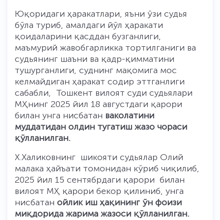
Юқоридаги ҳаракатлари, яъни ўзи судья
бўла туриб, амалдаги йўл ҳаракати
қоидаларини қасддан бузганлиги,
маъмурий жавобгарликка тортилганиги ва
судьянинг шаъни ва қадр-қимматини
тушурганлиги, суднинг мақомига мос
келмайдиган ҳаракат содир эттганлиги
сабабли, Тошкент вилоят суди судьялари
МҲнинг 2025 йил 18 августдаги қарори
билан унга нисбатан
ваколатини
муддатидан олдин тугатиш жазо чораси
қўлланилган.
Х.Халиковнинг шикояти судьялар Олий
малака ҳайъати томонидан кўриб чиқилиб,
2025 йил 15 сентябрдаги қарори билан
вилоят МҲ қарори бекор қилиниб, унга
нисбатан
ойлик иш ҳақининг ўн фоизи
миқдорида жарима жазоси қўлланилган.