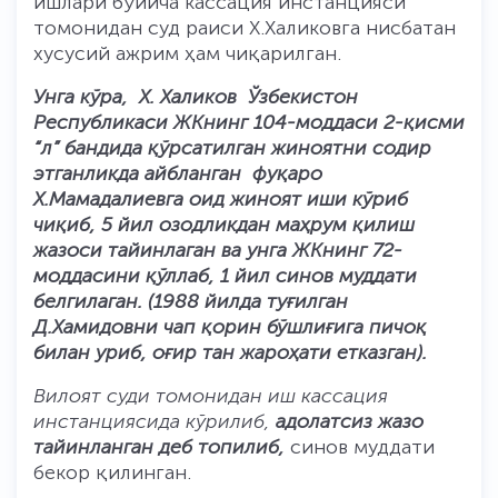
ишлари бўйича кассация инстанцияси
томонидан суд раиси Х.Халиковга нисбатан
хусусий ажрим ҳам чиқарилган.
Унга кўра, Х. Халиков Ўзбекистон
Республикаси ЖКнинг 104-моддаси 2-қисми
“л” бандида қўрсатилган жиноятни содир
этганликда айбланган фуқаро
Х.Мамадалиевга оид жиноят иши кўриб
чиқиб, 5 йил озодликдан маҳрум қилиш
жазоси тайинлаган ва унга ЖКнинг 72-
моддасини қўллаб, 1 йил синов муддати
белгилаган
. (1988 йилда туғилган
Д.Хамидовни чап қорин бўшлиғига пичоқ
билан уриб, оғир тан жароҳати етказган).
Вилоят суди томонидан иш кассация
инстанциясида кўрилиб,
адолатсиз жазо
тайинланган деб топилиб,
синов муддати
бекор қилинган.