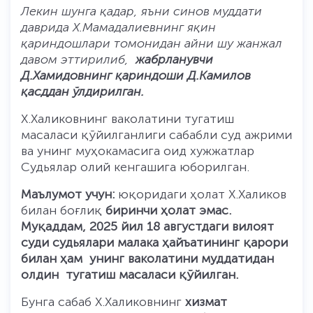
Лекин шунга қадар, яъни синов муддати
даврида Х.Мамадалиевнинг яқин
қариндошлари томонидан айни шу жанжал
давом эттирилиб,
жабрланувчи
Д.Хамидовнинг қариндоши Д.Камилов
қасддан ўлдирилган.
Х.Халиковнинг ваколатини тугатиш
масаласи қўйилганлиги сабабли суд ажрими
ва унинг муҳокамасига оид хужжатлар
Судьялар олий кенгашига юборилган.
Маълумот учун:
юқоридаги ҳолат Х.Халиков
билан боғлиқ
биринчи ҳолат эмас.
Муқаддам, 2025 йил 18 августдаги вилоят
суди судьялари малака ҳайъатининг қарори
билан ҳам унинг ваколатини муддатидан
олдин тугатиш масаласи қўйилган.
Бунга сабаб Х.Халиковнинг
хизмат