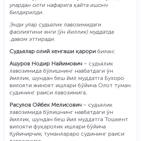
улардан олти нафарига қайта ишонч
билдирилди.
Энди улар судьялик лавозимидаги
фаолиятини янги (ўн йиллик) муддатда
давом эттиради.
Судьялар олий кенгаши қарори
билан
:
Ашуров Нодир Найимович
– судьялик
лавозимида бўлишнинг навбатдаги ўн
йиллик, шундан беш йил муддатга Бухоро
вилояти жиноят ишлари бўйича Олот туман
судининг раиси лавозимига;
Расулов Ойбек Мелисович
– судьялик
лавозимида бўлишнинг навбатдаги ўн
йиллик, шундан беш йил муддатга Тошкент
вилояти фуқаролик ишлари бўйича
Қуйичирчиқ туманлараро судининг раиси