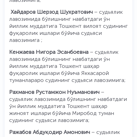
лавозимига;
Хайдаров Шерзод Шухратович
– судьялик
лавозимида бўлишнинг навбатдаги ўн
йиллик муддатига Тошкент вилоят судининг
фуқаролик ишлари бўйича судьяси
лавозимига ;
Кенжаева Нигора Эсанбоевна
– судьялик
лавозимида бўлишнинг навбатдаги ўн
йиллик муддатига Тошкент шаҳар
фуқаролик ишлари бўйича Яккасарой
туманлараро судининг судьяси лавозимига;
Рахманов Рустамжон Нуъманович
–
судьялик лавозимида бўлишнинг навбатдаги
ўн йиллик муддатига Тошкент шаҳар
жиноят ишлари бўйича Миробод туман
судининг судьяси лавозимига;
Ражабов Абдуқодир Амонович
– судьялик