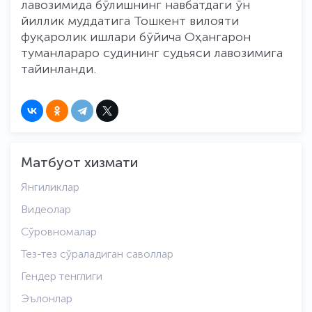
лавозимида бўлишнинг навбатдаги ўн
йиллик муддатига Тошкент вилояти
фуқаролик ишлари бўйича Оҳангарон
туманлараро судининг судьяси лавозимига
тайинланди.
Матбуот хизмати
Янгиликлар
Видеолар
Сўровномалар
Тез-тез сўраладиган саволлар
Гендер тенглиги
Эълонлар