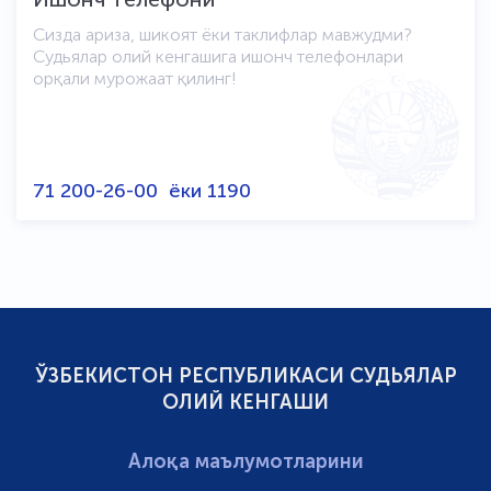
Сизда ариза, шикоят ёки таклифлар мавжудми?
Судьялар олий кенгашига ишонч телефонлари
орқали мурожаат қилинг!
71 200-26-00
ёки
1190
ЎЗБЕКИСТОН РЕСПУБЛИКАСИ СУДЬЯЛАР
ОЛИЙ КЕНГАШИ
Алоқа маълумотларини