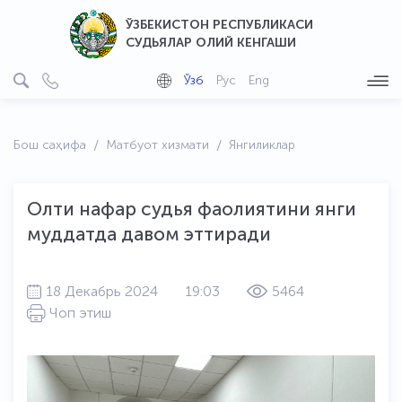
ЎЗБЕКИСТОН РЕСПУБЛИКАСИ
СУДЬЯЛАР ОЛИЙ КЕНГАШИ
Ўзб
Рус
Eng
Бош саҳифа
Матбуот хизмати
Янгиликлар
Олти нафар судья фаолиятини янги
муддатда давом эттиради
18 Декабрь 2024
19:03
5464
Чоп этиш