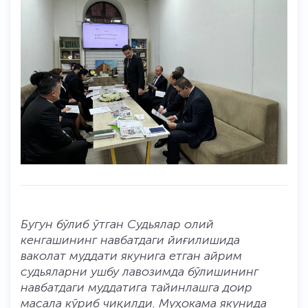
Бугун бўлиб ўтган Судьялар олий
кенгашининг навбатдаги йиғилишида
ваколат муддати якунига етган айрим
судьяларни ушбу лавозимда бўлишининг
навбатдаги муддатига тайинлашга доир
масала кўриб чиқилди. Муҳокама якунида