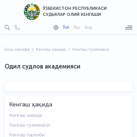
ЎЗБЕКИСТОН РЕСПУБЛИКАСИ
СУДЬЯЛАР ОЛИЙ КЕНГАШИ
Ўзб
Рус
Eng
Бош саҳифа
Кенгаш ҳақида
Кенгаш тузилмаси
Одил судлов академияси
Кенгаш ҳақида
Кенгаш ҳақида
Кенгаш тузилмаси
Кенгаш таркиби