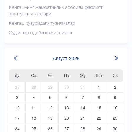
Кенгашнинг жамоатчилик асосида фаолият
юритувчи аъзолари
Кенгаш ҳузуридаги тузилмалар
Cудьялар одоби комиссияси
Август
2026
Ду
Се
Чо
Па
Жу
Ша
Як
27
28
29
30
31
1
2
3
4
5
6
7
8
9
10
11
12
13
14
15
16
17
18
19
20
21
22
23
24
25
26
27
28
29
30