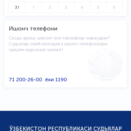
31
1
2
3
4
5
6
Ишонч телефони
Сизда ариза, шикоят ёки таклифлар мавжудми?
Судьялар олий кенгашига ишонч телефонлари
орқали мурожаат қилинг!
71 200-26-00
ёки
1190
ЎЗБЕКИСТОН РЕСПУБЛИКАСИ СУДЬЯЛАР